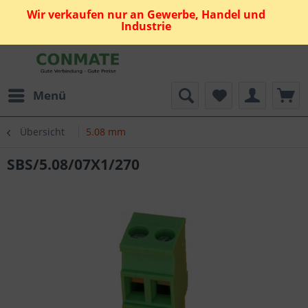
Wir verkaufen nur an Gewerbe, Handel und
Industrie
Menü
Übersicht
5.08 mm
SBS/5.08/07X1/270