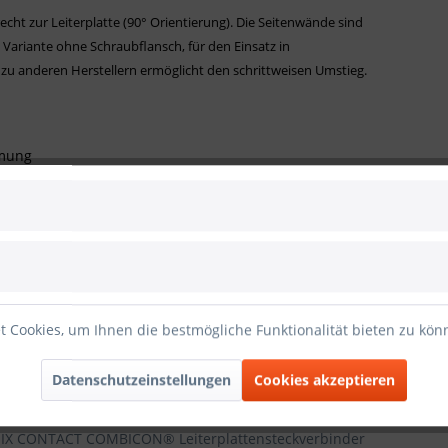
cht zur Leiterplatte (90° Orientierung). Die Seitenwände sind
e Variante ohne Schraubflansch, für den Einsatz in
 zu anderen Herstellern ermöglicht den schrittweisen Umstieg.
rmung
 Cookies, um Ihnen die bestmögliche Funktionalität bieten zu kö
Datenschutzeinstellungen
Cookies akzeptieren
(ab 16 Pole)
NIX CONTACT COMBICON® Leiterplattensteckverbinder