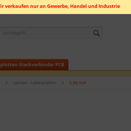
ir verkaufen nur an Gewerbe, Handel und Industrie
rplatten-Steckverbinder PCB
Leisten - Leiterplatten
5.08 mm