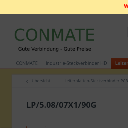
W
CONMATE
Industrie-Steckverbinder HD
Leite
Übersicht
Leiterplatten-Steckverbinder PCB
LP/5.08/07X1/90G