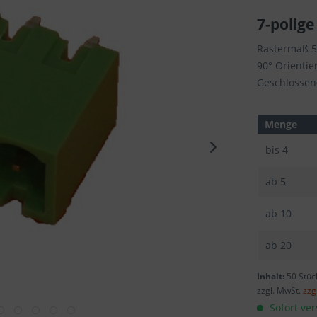
7-polige
Rastermaß 
90° Orientie
Geschlossen
Menge
bis
4
ab
5
ab
10
ab
20
Inhalt:
50 Stüc
zzgl. MwSt.
zzg
Sofort ver