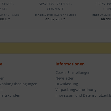
07X1/90 -
SBS/5.08/07X1/180 -
SBS/5.08
MATE
CONMATE
CON
,24 € * / 1 Stück)
Inhalt
50 Stück
(1,65 € * / 1 Stück)
Inhalt
50 Stück
00 € *
ab 82,25 € *
ab 11
ce
Informationen
Cookie-Einstellungen
den
Newsletter
 Zahlungsbedingungen
UL-Zulassung
ht
Verpackungsverordnung
häftskunden
Impressum und Datenschutzerkl