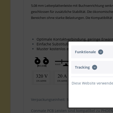
5,08 mm Leiterplattenleiste mit Buchsenrichtung senkre
geschlossen für zusätzliche Stabilität. Die ökonomisch
Bereichen ohne starke Belastungen. Die Kompatibilität
Optimale Kontaktverbindung, geringe Erwä
Einfache Substitution vorhandener Leisten
Muster kostenlos erhältlich
Funktionale
Tracking
Diese Website verwendet
Verpackungseinheit: 50 Stk. (bis 15 Pole) / 25 St. 
Conmate PCB Leisten sind kompatibel zu PHOE