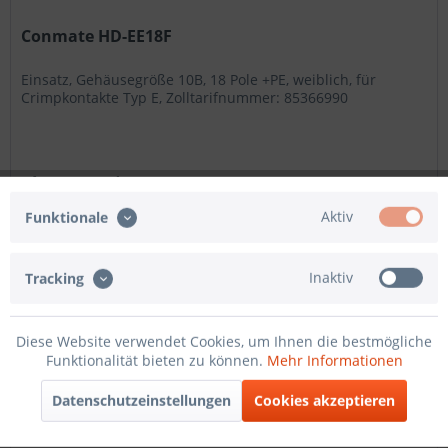
Conmate HD-EE18F
Einsatz, Gehäusegröße 10B, 18 Pole +PE, weiblich, für
Crimpkontakte Typ E, Zolltarifnummer: 85366990
ab 11,05 € *
Aktiv
Funktionale
Merken
Inaktiv
Tracking
Diese Website verwendet Cookies, um Ihnen die bestmögliche
Funktionalität bieten zu können.
Mehr Informationen
Datenschutzeinstellungen
Cookies akzeptieren