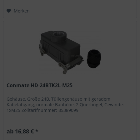
Merken
Conmate HD-24BTK2L-M25
Gehäuse, Größe 24B, Tüllengehäuse mit geradem
Kabelabgang, normale Bauhöhe, 2 Querbügel, Gewinde:
1xM25 Zolltarifnummer: 85389099
ab 16,88 € *