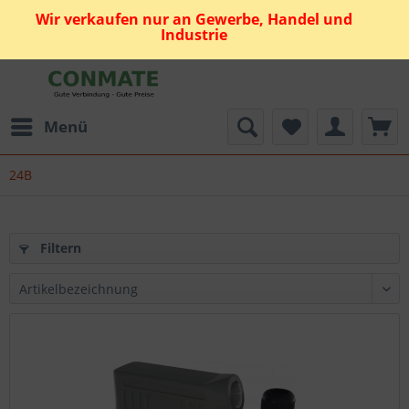
Wir verkaufen nur an Gewerbe, Handel und
Industrie
Menü
24B
Filtern