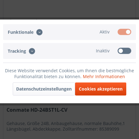
ab 12,45 € *
Aktiv
Funktionale
Merken
Inaktiv
Tracking
Diese Website verwendet Cookies, um Ihnen die bestmögliche
Funktionalität bieten zu können.
Mehr Informationen
Datenschutzeinstellungen
Cookies akzeptieren
Conmate HD-24BST1L-CV
Gehäuse, Größe 24B, Anbaugehäuse, normale Bauhöhe,1
Längsbügel, Abdeckkappe, Zolltarifnummer: 85389099