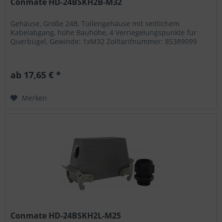
Conmate HD-24BSKH2B-M32
Gehäuse, Größe 24B, Tüllengehäuse mit seitlichem
Kabelabgang, hohe Bauhöhe, 4 Verriegelungspunkte für
Querbügel, Gewinde: 1xM32 Zolltarifnummer: 85389099
ab 17,65 € *
Merken
Conmate HD-24BSKH2L-M25