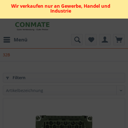
Wir verkaufen nur an Gewerbe, Handel und
Industrie
Menü
32B
Filtern