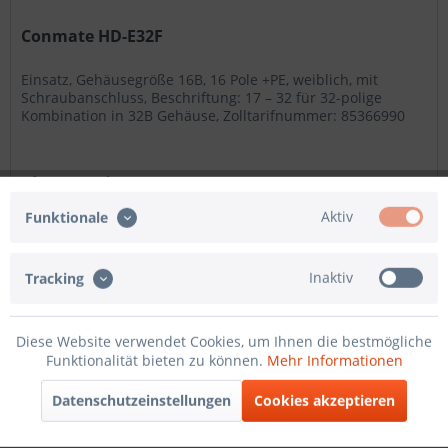
Conmate HD-E32F
Einsatz, Gehäusegröße 16B, 16 Pole +PE, weiblich, mit
Schraubanschluss, Beschriftung: 17 – 32 für 32-polige
Kombination in 32B Gehäuse, Zolltarifnummer: 85366990
ab 9,07 € *
Aktiv
Funktionale
Merken
Inaktiv
Tracking
Diese Website verwendet Cookies, um Ihnen die bestmögliche
Funktionalität bieten zu können.
Mehr Informationen
Datenschutzeinstellungen
Cookies akzeptieren