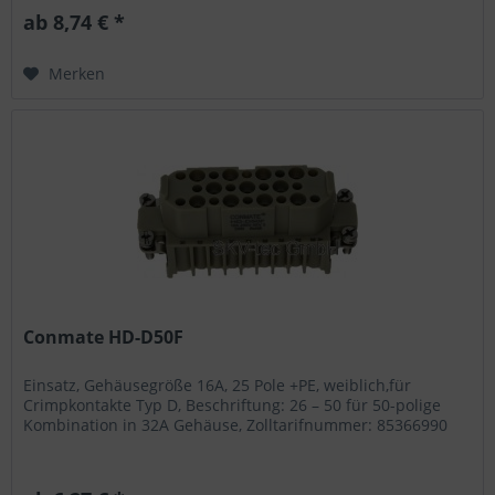
ab 8,74 € *
Merken
Conmate HD-D50F
Einsatz, Gehäusegröße 16A, 25 Pole +PE, weiblich,für
Crimpkontakte Typ D, Beschriftung: 26 – 50 für 50-polige
Kombination in 32A Gehäuse, Zolltarifnummer: 85366990