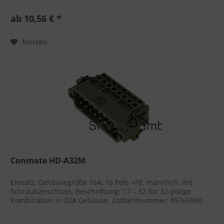
ab 10,56 € *
Merken
Conmate HD-A32M
Einsatz, Gehäusegröße 16A, 16 Pole +PE, männlich, mit
Schraubanschluss, Beschriftung: 17 – 32 für 32-polige
Kombination in 32A Gehäuse, Zolltarifnummer: 85366990