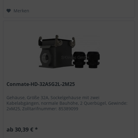
Merken
Conmate-HD-32ASG2L-2M25
Gehäuse, Größe 32A, Sockelgehäuse mit zwei
Kabelabgängen, normale Bauhöhe, 2 Querbügel, Gewinde:
2xM25, Zolltarifnummer: 85389099
ab 30,39 € *