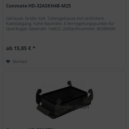
Conmate HD-32ASKH4B-M25
Gehäuse, Größe 32A, Tüllengehäuse mit seitlichem
Kabelabgang, hohe Bauhöhe, 4 Verriegelungspunkte für
Querbügel, Gewinde: 1xM25, Zolltarifnummer: 85389099
ab 15,85 € *
Merken