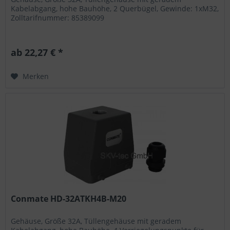
Kabelabgang, hohe Bauhöhe, 2 Querbügel, Gewinde: 1xM32,
Zolltarifnummer: 85389099
ab 22,27 € *
Merken
Conmate HD-32ATKH4B-M20
Gehäuse, Größe 32A, Tüllengehäuse mit geradem