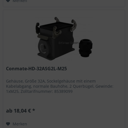
Merken
Conmate-HD-32ASG2L-M25
Gehäuse, Größe 32A, Sockelgehäuse mit einem
Kabelabgang, normale Bauhöhe, 2 Querbügel, Gewinde:
1xM25, Zolltarifnummer: 85389099
ab 18,04 € *
Merken