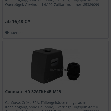
Kabelabgang, hohe Bauhöhe, 4 Verriegelungspunkte für
Querbügel, Gewinde: 1xM20, Zolltarifnummer: 85389099
ab 16,48 € *
Merken
Conmate HD-32ATKH4B-M25
Gehäuse, Größe 32A, Tüllengehäuse mit geradem
Kabelabgang, hohe Bauhöhe, 4 Verriegelungspunkte für