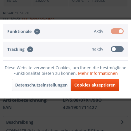
ab
20
28,00 € *
0,56 € * / 1 Stück
Inhalt:
50 Stück
zzgl. MwSt.
zzgl. Versandkosten
Sofort versandfertig, Lieferzeit ca. 1-3 Werktage
Aktiv
Funktionale
Andere Polzahl
Inaktiv
Tracking
In den
Warenkorb
Diese Website verwendet Cookies, um Ihnen die bestmögliche
Funktionalität bieten zu können.
Mehr Informationen
Merken
Datenschutzeinstellungen
Cookies akzeptieren
Artikel-Nr.:
201210511307
Artikelbezeichnung:
LP/5.08/07X1/90O
EAN
4251901711427
Beschreibung
CONMATE ® Leiterplattensteckverbinder 5,08 mm