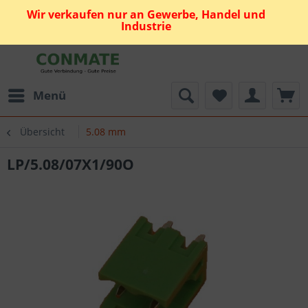
Wir verkaufen nur an Gewerbe, Handel und
Industrie
Menü
Übersicht
5.08 mm
LP/5.08/07X1/90O