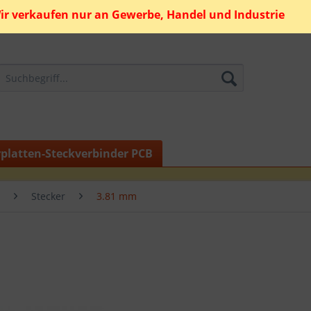
ir verkaufen nur an Gewerbe, Handel und Industrie
rplatten-Steckverbinder PCB
Stecker
3.81 mm