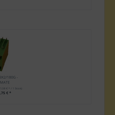
09X2/180G -
MATE
(1,58 € * / 1 Stück)
,75 € *