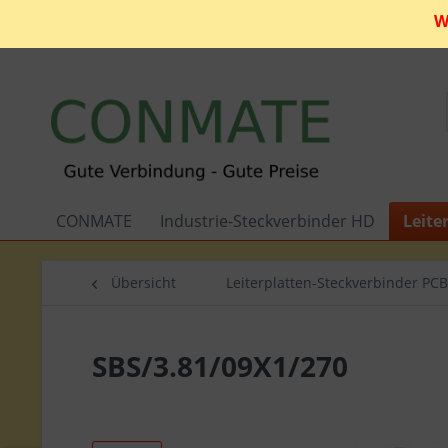
W
CONMATE
Industrie-Steckverbinder HD
Leite
Übersicht
Leiterplatten-Steckverbinder PCB
SBS/3.81/09X1/270