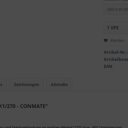
Merken
Artikel-Nr.:
Artikelbez
EAN
s
Zeichnungen
Abmaße
9X1/270 - CONMATE"
ss und Steckverbindung im rechten Winkel (270° bzw. -90° Orientierung)