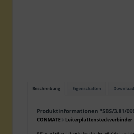
Beschreibung
Eigenschaften
Download
Produktinformationen "SBS/3.81/0
CONMATE
Leiterplattensteckverbinder
®
3,81 mm Leiterplattensteckverbinder mit Kabelanschlu