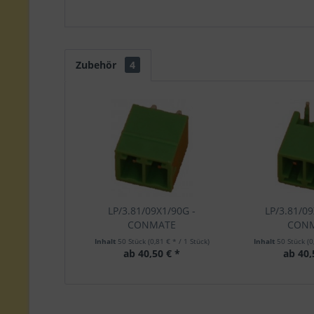
Zubehör
4
LP/3.81/09X1/90G -
LP/3.81/09
CONMATE
CON
Inhalt
50 Stück
(0,81 € * / 1 Stück)
Inhalt
50 Stück
(0
ab 40,50 € *
ab 40,