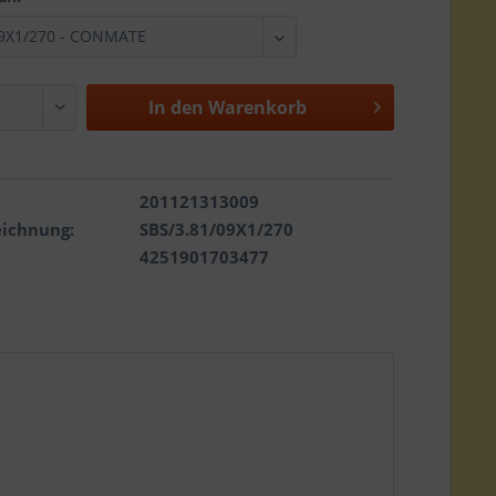
In den
Warenkorb
201121313009
eichnung:
SBS/3.81/09X1/270
4251901703477