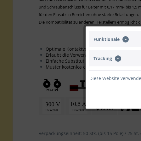
und Schraubanschluss für Leiter mit 0,17 mm² bis 1,5 
für den Einsatz in Bereichen ohne starke Belastungen.
Die Kompatibilität zu anderen Herstellern ermöglicht 
Funktionale
Optimale Kontaktverbindung, geringe Erwä
Erlaubt die Verwendungen von zwei Leitern i
Tracking
Einfache Substitution vorhandener Steckver
Muster kostenlos erhältlich
Diese Website verwendet
Verpackungseinheit: 50 Stk. (bis 15 Pole) / 25 St. 