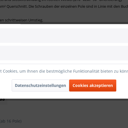
mm² Querschnitt. Die Schrauben der einzelnen Pole sind in Linie mit den B
den schrittweisen Umstieg.
rmung
n einem Pol
binder
 Cookies, um Ihnen die bestmögliche Funktionalität bieten zu kö
Datenschutzeinstellungen
Cookies akzeptieren
(ab 16 Pole)