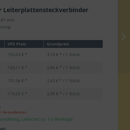
r Leiterplattensteckverbinder
3,81 mm
ierung
VPE Preis
Grundpreis
155,03 € *
3,10 € * / 1 Stück
143,11 € *
2,86 € * / 1 Stück
131,34 € *
2,63 € * / 1 Stück
119,25 € *
2,39 € * / 1 Stück
k
l. Versandkosten
sandfertig, Lieferzeit ca. 1-3 Werktage
ahl