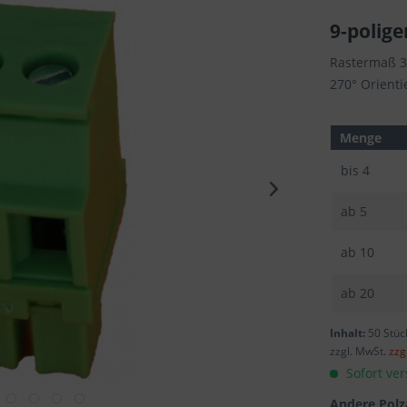
9-polige
Rastermaß 
270° Orient
Menge
bis
4
ab
5
ab
10
ab
20
Inhalt:
50 Stüc
zzgl. MwSt.
zzg
Sofort ver
Andere Polz