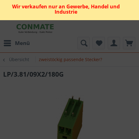
Wir verkaufen nur an Gewerbe, Handel und
Industrie
Menü
Übersicht
zweistöckig passende Stecker?
LP/3.81/09X2/180G