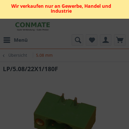
Wir verkaufen nur an Gewerbe, Handel und
Industrie
Menü
Übersicht
5.08 mm
LP/5.08/22X1/180F