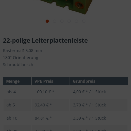
22-polige Leiterplattenleiste
Rastermaß 5,08 mm
180° Orientierung
Schraubflansch
Menge
VPE Preis
Grundpreis
bis
4
100,10 € *
4,00 € * / 1 Stück
ab
5
92,40 € *
3,70 € * / 1 Stück
ab
10
84,81 € *
3,39 € * / 1 Stück