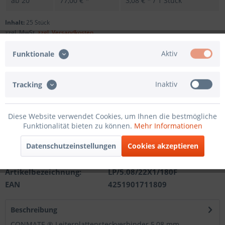
ab
20
77,00 € *
3,08 € * / 1 Stück
Inhalt:
25 Stück
zzgl. MwSt.
zzgl. Versandkosten
Sofort versandfertig, Lieferzeit ca. 1-3 Werktage
Aktiv
Funktionale
Ándere Polzahl
Inaktiv
Tracking
In den
Warenkorb
Diese Website verwendet Cookies, um Ihnen die bestmögliche
Funktionalität bieten zu können.
Mehr Informationen
Merken
Datenschutzeinstellungen
Cookies akzeptieren
Artikel-Nr.:
201210512122
Artikelbezeichnung:
LP/5.08/22X1/180F
EAN
4251901711809
Beschreibung
CONMATE ® Leiterplattensteckverbinder 5,08 mm