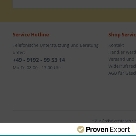
Service Hotline
Shop Servi
Telefonische Unterstützung und Beratung
Kontakt
Händler wer
unter:
+49 - 9192 - 99 53 14
Versand und
Widerrufsrec
Mo-Fr, 08:00 - 17:00 Uhr
AGB für Gesc
* Alle Preise verstehen s