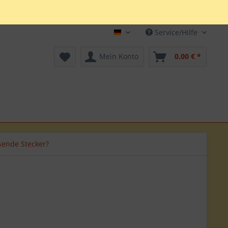
Service/Hilfe
Deutsch
Mein Konto
0,00 € *
sende Stecker?