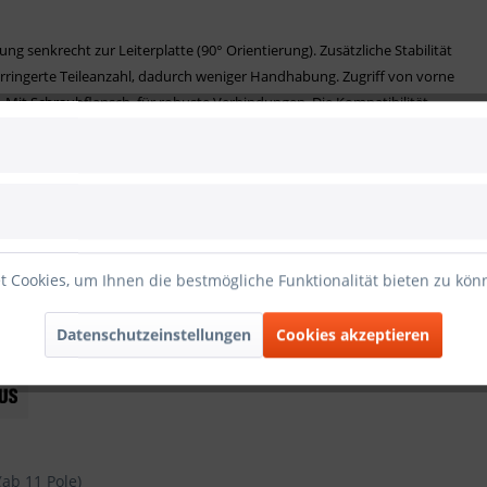
g senkrecht zur Leiterplatte (90° Orientierung). Zusätzliche Stabilität
erringerte Teileanzahl, dadurch weniger Handhabung. Zugriff von vorne
. Mit Schraubflansch, für robuste Verbindungen. Die Kompatibilität
mstieg.
rmung
 Cookies, um Ihnen die bestmögliche Funktionalität bieten zu kö
Datenschutzeinstellungen
Cookies akzeptieren
(ab 11 Pole)