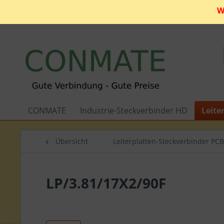
W
CONMATE
Industrie-Steckverbinder HD
Leite
Übersicht
Leiterplatten-Steckverbinder PCB
LP/3.81/17X2/90F