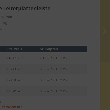
e Leiterplattenleiste
3,81 mm
rung
sch
VPE Preis
Grundpreis
143,65 € *
7,18 € * / 1 Stück
132,60 € *
6,63 € * / 1 Stück
121,70 € *
6,09 € * / 1 Stück
110,49 € *
5,52 € * / 1 Stück
k
l. Versandkosten