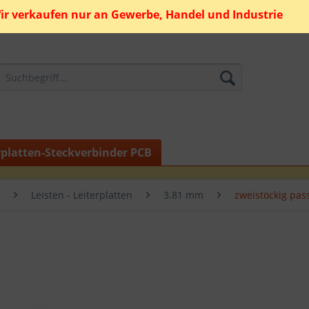
ir verkaufen nur an Gewerbe, Handel und Industrie
rplatten-Steckverbinder PCB
Leisten - Leiterplatten
3.81 mm
zweistöckig pas