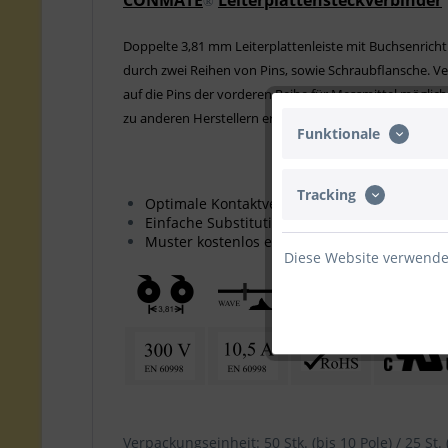
CONMATE
Leiterplattensteckverbinder
®
Doppelte 3,81 mm Leiterplattenleiste mit Buchsenrichtun
durch zwei Reihen von Pins, sowie Schraubflansche. V
auf die Pins der vorderen Reihe für Messmittel möglich
zu anderen Herstellern ermöglicht den schrittweisen U
Funktionale
Tracking
Optimale Kontaktverbindung, geringe Erwä
Einfache Substitution vorhandener Leisten
Muster kostenlos erhältlich
Diese Website verwendet
Verpackungseinheit: 50 Stk. (bis 10 Pole) / 25 St. 