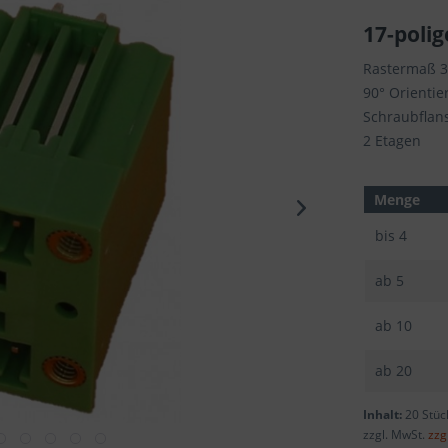
17-polig
Rastermaß 
90° Orientie
Schraubflan
2 Etagen
Menge
bis
4
ab
5
ab
10
ab
20
Inhalt:
20 Stüc
zzgl. MwSt.
zzg