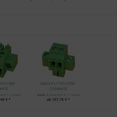
7X1/180F -
SBS/3.81/17X1/270F -
MATE
CONMATE
,42 € * / 1 Stück)
Inhalt
25 Stück
(6,31 € * / 1 Stück)
49 € *
ab 157,75 € *