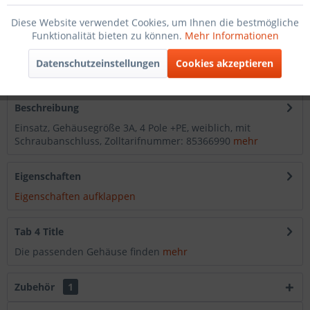
In den
Warenkorb
Diese Website verwendet Cookies, um Ihnen die bestmögliche
Funktionalität bieten zu können.
Mehr Informationen
Merken
Datenschutzeinstellungen
Cookies akzeptieren
Artikel-Nr.:
2022100421
Beschreibung
Einsatz, Gehäusegröße 3A, 4 Pole +PE, weiblich, mit
Schraubanschluss, Zolltarifnummer: 85366990
mehr
Eigenschaften
Eigenschaften aufklappen
Tab 4 Title
Die passenden Gehäuse finden
mehr
Zubehör
1