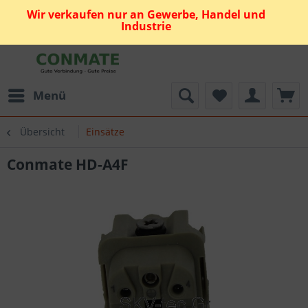
Wir verkaufen nur an Gewerbe, Handel und
Industrie
Menü
Übersicht
Einsätze
Conmate HD-A4F