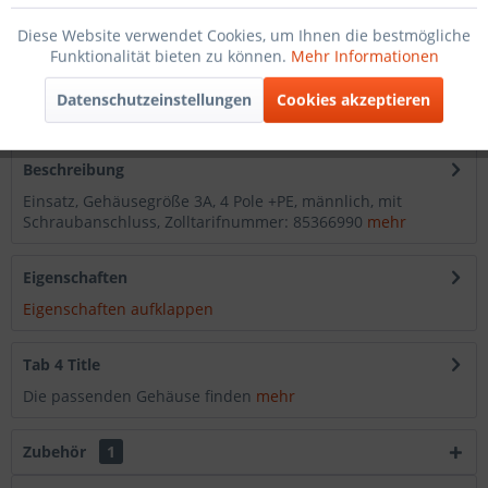
In den
Warenkorb
Diese Website verwendet Cookies, um Ihnen die bestmögliche
Funktionalität bieten zu können.
Mehr Informationen
Merken
Datenschutzeinstellungen
Cookies akzeptieren
Artikel-Nr.:
2022100411
Beschreibung
Einsatz, Gehäusegröße 3A, 4 Pole +PE, männlich, mit
Schraubanschluss, Zolltarifnummer: 85366990
mehr
Eigenschaften
Eigenschaften aufklappen
Tab 4 Title
Die passenden Gehäuse finden
mehr
Zubehör
1