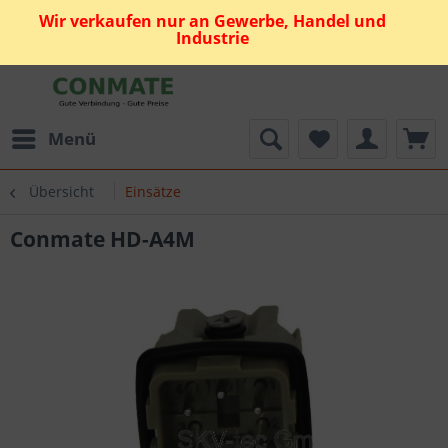
Wir verkaufen nur an Gewerbe, Handel und
Industrie
Menü
Übersicht
Einsätze
Conmate HD-A4M