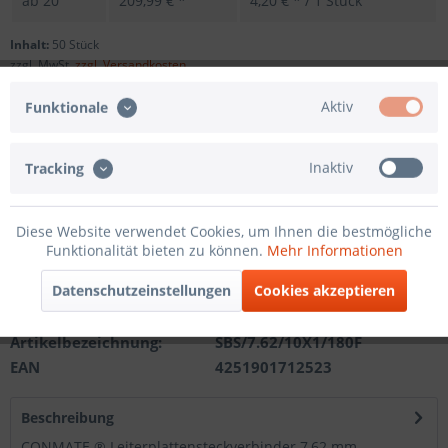
ab
20
209,99 € *
4,20 € * / 1 Stück
Inhalt:
50 Stück
zzgl. MwSt.
zzgl. Versandkosten
Sofort versandfertig, Lieferzeit ca. 1-3 Werktage
Aktiv
Funktionale
Andere Polzahl
Inaktiv
Tracking
In den
Warenkorb
Diese Website verwendet Cookies, um Ihnen die bestmögliche
Funktionalität bieten zu können.
Mehr Informationen
Merken
Datenschutzeinstellungen
Cookies akzeptieren
Artikel-Nr.:
201121612110
Artikelbezeichnung:
SBS/7.62/10X1/180F
EAN
4251901712523
Beschreibung
CONMATE ® Leiterplattensteckverbinder 7,62 mm