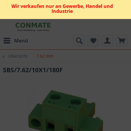
Wir verkaufen nur an Gewerbe, Handel und
Industrie
Menü
Übersicht
7.62 mm
SBS/7.62/10X1/180F