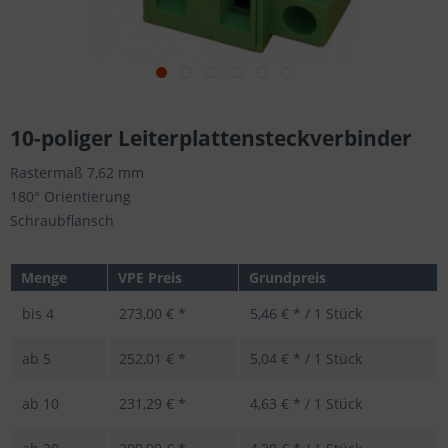
10-poliger Leiterplattensteckverbinder
Rastermaß 7,62 mm
180° Orientierung
Schraubflansch
Menge
VPE Preis
Grundpreis
bis
4
273,00 € *
5,46 € * / 1 Stück
ab
5
252,01 € *
5,04 € * / 1 Stück
ab
10
231,29 € *
4,63 € * / 1 Stück