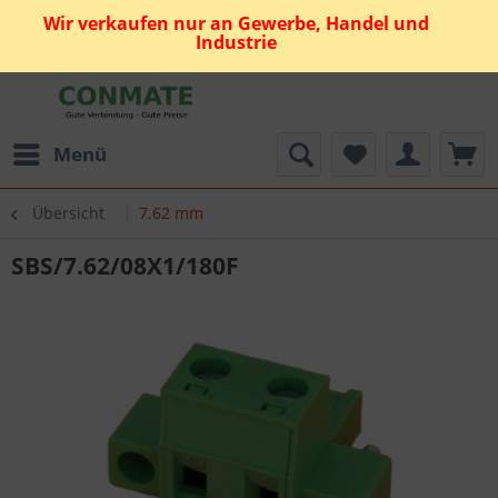
Wir verkaufen nur an Gewerbe, Handel und
Industrie
Menü
Übersicht
7.62 mm
SBS/7.62/08X1/180F