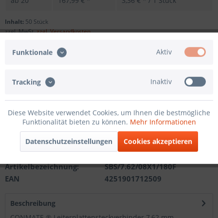
ab
20
167,99 € *
3,36 € * / 1 Stück
Inhalt:
50 Stück
zzgl. MwSt.
zzgl. Versandkosten
Sofort versandfertig, Lieferzeit ca. 1-3 Werktage
Aktiv
Funktionale
Andere Polzahl
Inaktiv
Tracking
In den
Warenkorb
Diese Website verwendet Cookies, um Ihnen die bestmögliche
Funktionalität bieten zu können.
Mehr Informationen
Merken
Datenschutzeinstellungen
Cookies akzeptieren
Artikel-Nr.:
201121612108
Artikelbezeichnung:
SBS/7.62/08X1/180F
EAN
4251901712509
Beschreibung
CONMATE ® Leiterplattensteckverbinder 7,62 mm