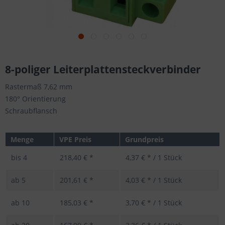
8-poliger Leiterplattensteckverbinder
Rastermaß 7,62 mm
180° Orientierung
Schraubflansch
Menge
VPE Preis
Grundpreis
bis
4
218,40 € *
4,37 € * / 1 Stück
ab
5
201,61 € *
4,03 € * / 1 Stück
ab
10
185,03 € *
3,70 € * / 1 Stück