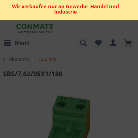
Wir verkaufen nur an Gewerbe, Handel und
Industrie
Menü
Übersicht
7.62 mm
SBS/7.62/05X1/180