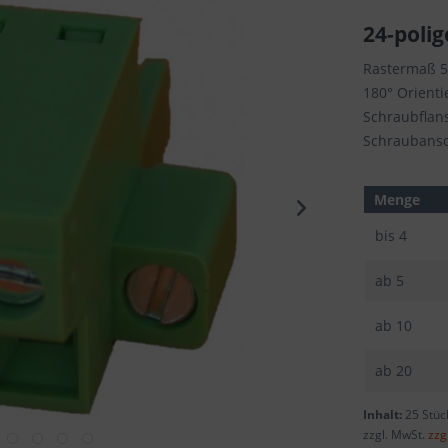
24-polig
Rastermaß 
180° Orient
Schraubflan
Schraubansch
Menge
bis
4
ab
5
ab
10
ab
20
Inhalt:
25 Stüc
zzgl. MwSt.
zzg