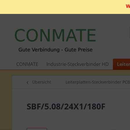
W
CONMATE
Industrie-Steckverbinder HD
Leite
Übersicht
Leiterplatten-Steckverbinder PCB
SBF/5.08/24X1/180F