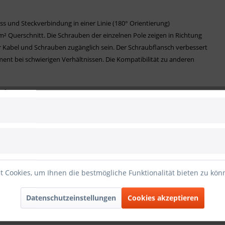
s und Steckverbindung in einer Linie (180° Orientierung)
mm² Querschnitt.
Die Schrauben der einzelnen Pole zeigen in Richtung
r Kabel und Schrauben zugänglich sein.
Der Schraubflansch verbessert
ent bei schwierigen Verhältnissen. Die Kompatibilität zu anderen
aft
rmung
n einem Pol
binder
 Cookies, um Ihnen die bestmögliche Funktionalität bieten zu kö
Datenschutzeinstellungen
Cookies akzeptieren