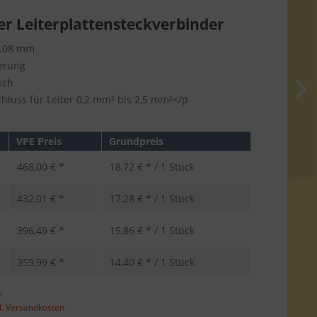
er Leiterplattensteckverbinder
5,08 mm
ierung
sch
luss für Leiter 0,2 mm² bis 2,5 mm²</p
VPE Preis
Grundpreis
468,00 € *
18,72 € * / 1 Stück
432,01 € *
17,28 € * / 1 Stück
396,49 € *
15,86 € * / 1 Stück
359,99 € *
14,40 € * / 1 Stück
k
l. Versandkosten