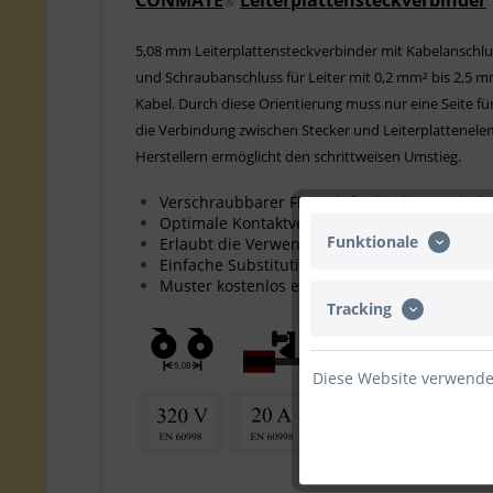
CONMATE
Leiterplattensteckverbinder
®
5,08 mm Leiterplattensteckverbinder mit Kabelanschlus
und Schraubanschluss für Leiter mit 0,2 mm² bis 2,5 
Kabel. Durch diese Orientierung muss nur eine Seite fü
die Verbindung zwischen Stecker und Leiterplattenelem
Herstellern ermöglicht den schrittweisen Umstieg.
Verschraubbarer Flansch für höchste Haltekr
Optimale Kontaktverbindung, geringe Erwä
Funktionale
Erlaubt die Verwendungen von zwei Leitern i
Einfache Substitution vorhandener Steckver
Muster kostenlos erhältlich
Tracking
Diese Website verwendet