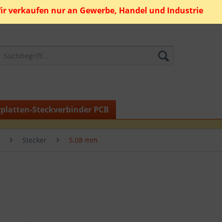
ir verkaufen nur an Gewerbe, Handel und Industrie
rplatten-Steckverbinder PCB
Stecker
5.08 mm