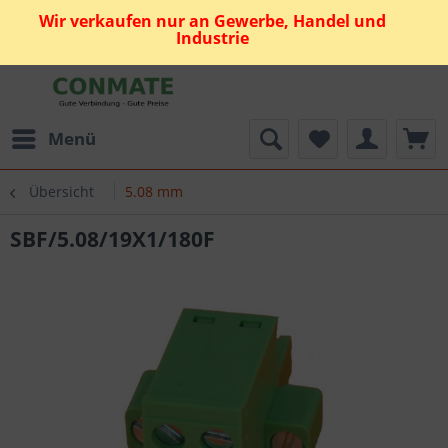
Wir verkaufen nur an Gewerbe, Handel und
Industrie
Menü
Übersicht
5.08 mm
SBF/5.08/19X1/180F