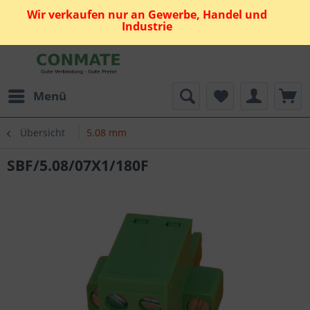
Wir verkaufen nur an Gewerbe, Handel und
Industrie
Menü
Übersicht
5.08 mm
SBF/5.08/07X1/180F