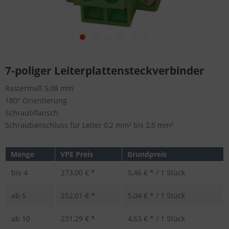
7-poliger Leiterplattensteckverbinder
Rastermaß 5,08 mm
180° Orientierung
Schraubflansch
Schraubanschluss für Leiter 0,2 mm² bis 2,5 mm²
Menge
VPE Preis
Grundpreis
bis
4
273,00 € *
5,46 € * / 1 Stück
ab
5
252,01 € *
5,04 € * / 1 Stück
ab
10
231,29 € *
4,63 € * / 1 Stück