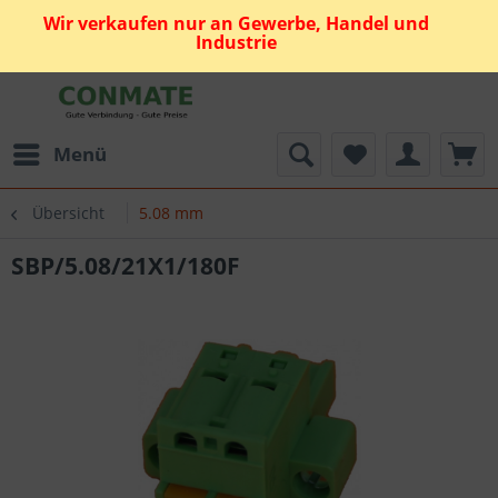
Wir verkaufen nur an Gewerbe, Handel und
Industrie
Menü
Übersicht
5.08 mm
SBP/5.08/21X1/180F