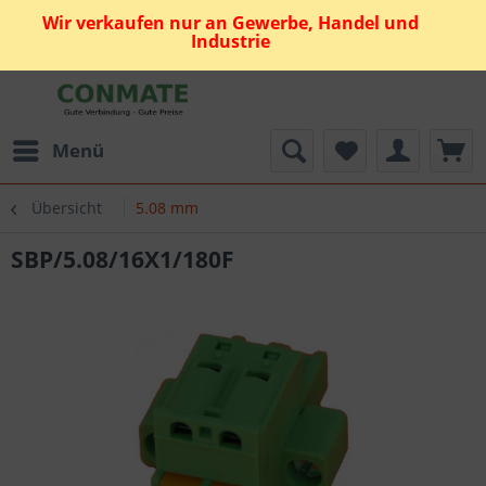
Wir verkaufen nur an Gewerbe, Handel und
Industrie
Menü
Übersicht
5.08 mm
SBP/5.08/16X1/180F