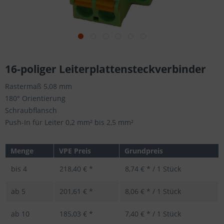
16-poliger Leiterplattensteckverbinder
Rastermaß 5,08 mm
180° Orientierung
Schraubflansch
Push-In für Leiter 0,2 mm² bis 2,5 mm²
Menge
VPE Preis
Grundpreis
bis
4
218,40 € *
8,74 € * / 1 Stück
ab
5
201,61 € *
8,06 € * / 1 Stück
ab
10
185,03 € *
7,40 € * / 1 Stück