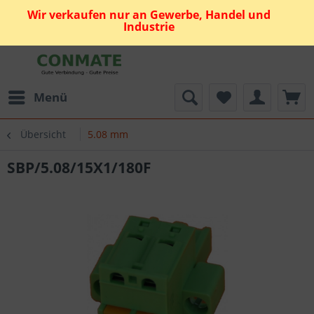
Wir verkaufen nur an Gewerbe, Handel und
Industrie
Menü
Übersicht
5.08 mm
SBP/5.08/15X1/180F