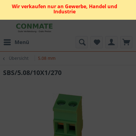
Wir verkaufen nur an Gewerbe, Handel und
Industrie
Menü
Übersicht
5.08 mm
SBS/5.08/10X1/270