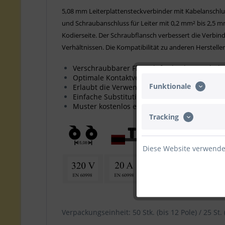
5,08 mm Leiterplattensteckverbinder mit Kabelanschlus
und Schraubanschluss für Leiter mit 0,2 mm² bis 2,5 
Kodierseite.
Der Schraubflansch verbessert die Verbind
Verhältnissen. Die Kompatibilität zu anderen Herstelle
Verschraubbarer Flansch für höchste Haltekr
Optimale Kontaktverbindung, geringe Erwä
Funktionale
Erlaubt die Verwendungen von zwei Leitern i
Einfache Substitution vorhandener Steckver
Muster kostenlos erhältlich
Tracking
Diese Website verwendet
Verpackungseinheit: 50 Stk. (bis 12 Pole) / 25 St. 