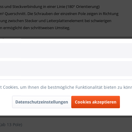
s und Steckverbindung in einer Linie (180° Orientierung)
mm² Querschnitt.
Die Schrauben der einzelnen Pole zeigen in Richtung
ung zwischen Stecker und Leiterplattenelement bei schwierigen
rn ermöglicht den schrittweisen Umstieg.
aft
rmung
n einem Pol
binder
 Cookies, um Ihnen die bestmögliche Funktionalität bieten zu kö
Datenschutzeinstellungen
Cookies akzeptieren
(ab 13 Pole)