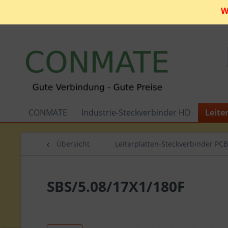
W
CONMATE
Industrie-Steckverbinder HD
Leite
Übersicht
Leiterplatten-Steckverbinder PCB
SBS/5.08/17X1/180F