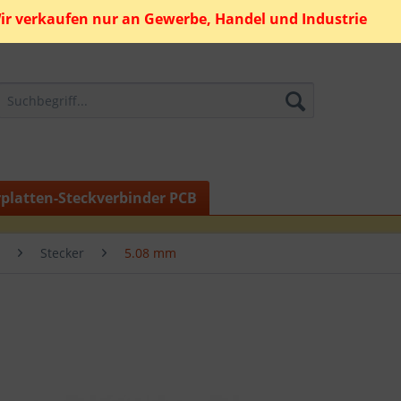
ir verkaufen nur an Gewerbe, Handel und Industrie
rplatten-Steckverbinder PCB
Stecker
5.08 mm