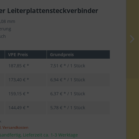
er Leiterplattensteckverbinder
5,08 mm
ierung
sch
VPE Preis
Grundpreis
187,85 € *
7,51 € * / 1 Stück
173,40 € *
6,94 € * / 1 Stück
159,15 € *
6,37 € * / 1 Stück
144,49 € *
5,78 € * / 1 Stück
k
l. Versandkosten
sandfertig, Lieferzeit ca. 1-3 Werktage