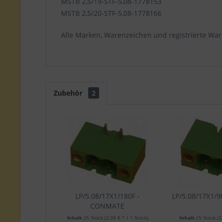
MSTB 2,5/19-STF-5,08-1778153
MSTB 2,5/20-STF-5,08-1778166
Alle Marken, Warenzeichen und registrierte War
Zubehör
2
LP/5.08/17X1/180F -
LP/5.08/17X1/
CONMATE
Inhalt
25 Stück
(2,38 € * / 1 Stück)
Inhalt
25 Stück
(2