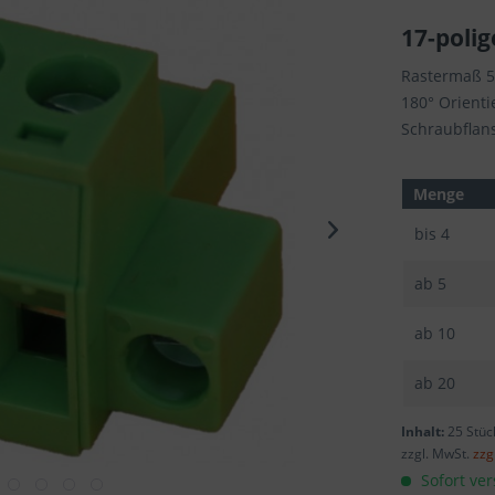
17-polig
Rastermaß 
180° Orient
Schraubflan
Menge
bis
4
ab
5
ab
10
ab
20
Inhalt:
25 Stüc
zzgl. MwSt.
zzg
Sofort ver