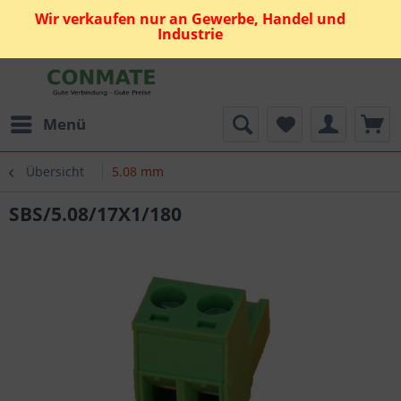
Wir verkaufen nur an Gewerbe, Handel und
Industrie
Menü
Übersicht
5.08 mm
SBS/5.08/17X1/180