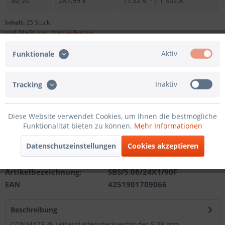
ab
20
287,99 € *
11,52 € * / 1 Stück
Inhalt:
25 Stück
zzgl. MwSt.
zzgl. Versandkosten
Sofort versandfertig, Lieferzeit ca. 1-3 Werktage
Aktiv
Funktionale
Andere Polzahl
Inaktiv
Tracking
In den
Warenkorb
Diese Website verwendet Cookies, um Ihnen die bestmögliche
Funktionalität bieten zu können.
Mehr Informationen
Merken
Datenschutzeinstellungen
Cookies akzeptieren
Artikel-Nr.:
201121511124
Artikelbezeichnung:
SBS/5.08/24X1/90F
EAN
4251901709066
Beschreibung
CONMATE ® Leiterplattensteckverbinder 5,08 mm