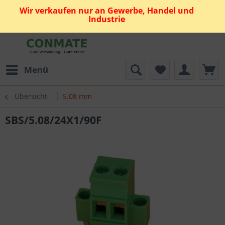
Wir verkaufen nur an Gewerbe, Handel und
Industrie
Menü
Übersicht
5.08 mm
SBS/5.08/24X1/90F