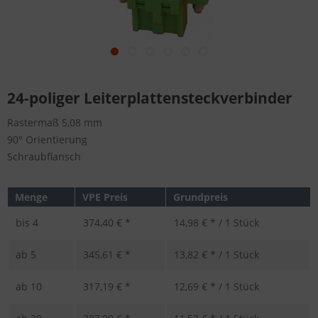
24-poliger Leiterplattensteckverbinder
Rastermaß 5,08 mm
90° Orientierung
Schraubflansch
Menge
VPE Preis
Grundpreis
bis
4
374,40 € *
14,98 € * / 1 Stück
ab
5
345,61 € *
13,82 € * / 1 Stück
ab
10
317,19 € *
12,69 € * / 1 Stück