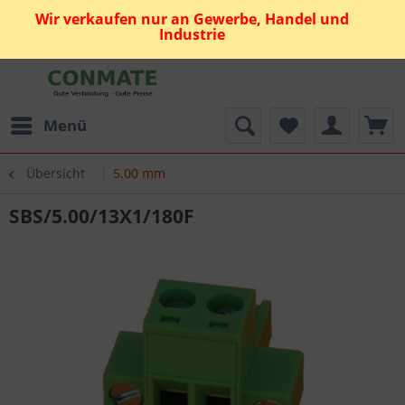
Wir verkaufen nur an Gewerbe, Handel und
Industrie
Menü
Übersicht
5.00 mm
SBS/5.00/13X1/180F