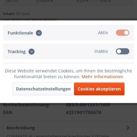
ab
20
214,49 € *
4,29 € * / 1 Stück
Inhalt:
50 Stück
zzgl. MwSt.
zzgl. Versandkosten
Sofort versandfertig, Lieferzeit ca. 1-3 Werktage
Aktiv
Funktionale
Andere Polzahl
Inaktiv
Tracking
In den
Warenkorb
Diese Website verwendet Cookies, um Ihnen die bestmögliche
Funktionalität bieten zu können.
Mehr Informationen
Merken
Datenschutzeinstellungen
Cookies akzeptieren
Artikel-Nr.:
201121412113
Artikelbezeichnung:
SBS/5.00/13X1/180F
EAN
4251901706676
Beschreibung
CONMATE ® Leiterplattensteckverbinder 5,00 mm