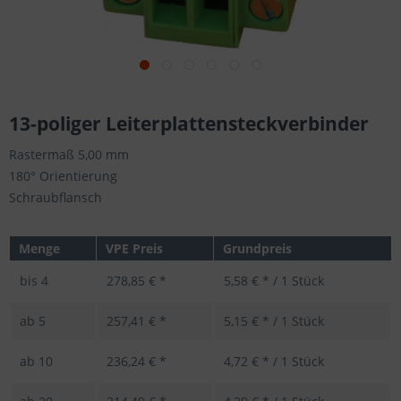
13-poliger Leiterplattensteckverbinder
Rastermaß 5,00 mm
180° Orientierung
Schraubflansch
Menge
VPE Preis
Grundpreis
bis
4
278,85 € *
5,58 € * / 1 Stück
ab
5
257,41 € *
5,15 € * / 1 Stück
ab
10
236,24 € *
4,72 € * / 1 Stück