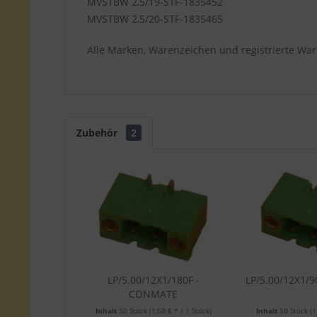
MVSTBW 2,5/19-STF-1835452
MVSTBW 2,5/20-STF-1835465
Alle Marken, Warenzeichen und registrierte War
Zubehör
2
LP/5.00/12X1/180F -
LP/5.00/12X1/
CONMATE
Inhalt
50 Stück
(1,68 € * / 1 Stück)
Inhalt
50 Stück
(1