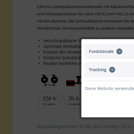
5,00 mm Leiterplattensteckverbinder mit Kabelanschlu
und Schraubanschluss für Leiter mit 0,2 mm² bis 2,5 mm
mit den Buchsen. Der Schraubflansch verbessert die V
Verhältnissen. Die Kompatibilität zu anderen Herstelle
Verschraubbarer Flansch für höchste Haltekr
Optimale Kontaktverbindung, geringe Erwä
Funktionale
Erlaubt die Verwendungen von zwei Leitern i
Einfache Substitution vorhandener Steckver
Muster kostenlos erhältlich
Tracking
Diese Website verwendet
Verpackungseinheit: 50 Stk. (bis 15 Pole) / 25 St. 