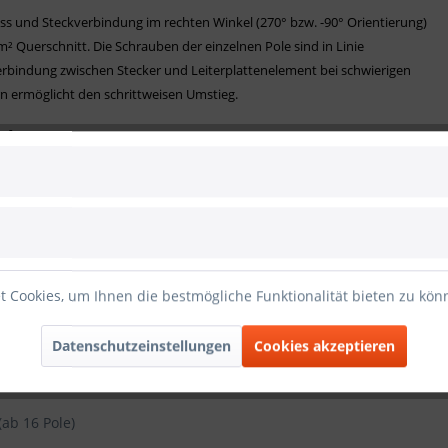
ss und Steckverbindung im rechten Winkel (270° bzw. -90° Orientierung)
² Querschnitt. Die Schrauben der einzelnen Pole sind in Linie
erbindung zwischen Stecker und Leiterplattenelement bei schwierigen
rn ermöglicht den schrittweisen Umstieg.
aft
rmung
n einem Pol
binder
 Cookies, um Ihnen die bestmögliche Funktionalität bieten zu kö
Datenschutzeinstellungen
Cookies akzeptieren
(ab 16 Pole)