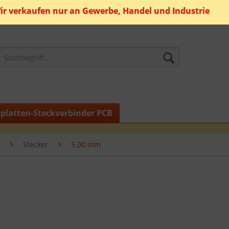
ir verkaufen nur an Gewerbe, Handel und Industrie
rplatten-Steckverbinder PCB
Stecker
5.00 mm