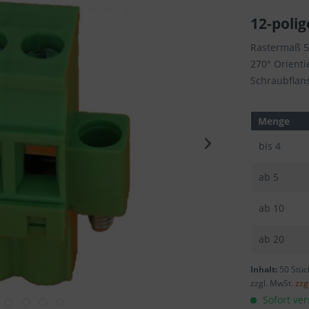
12-polig
Rastermaß 
270° Orient
Schraubflan
Menge
bis
4
ab
5
ab
10
ab
20
Inhalt:
50 Stüc
zzgl. MwSt.
zzg
Sofort ver