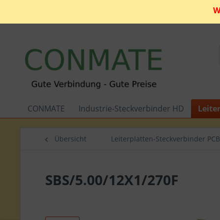
W
CONMATE
Industrie-Steckverbinder HD
Leite
Übersicht
Leiterplatten-Steckverbinder PCB
SBS/5.00/12X1/270F