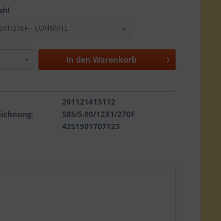
ahl
In den
Warenkorb
201121413112
eichnung:
SBS/5.00/12X1/270F
4251901707123