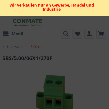
Wir verkaufen nur an Gewerbe, Handel und
Industrie
Menü
Übersicht
5.00 mm
SBS/5.00/06X1/270F