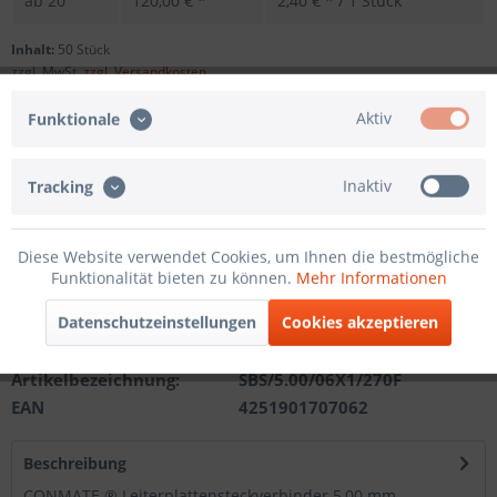
ab
20
120,00 € *
2,40 € * / 1 Stück
Inhalt:
50 Stück
zzgl. MwSt.
zzgl. Versandkosten
Sofort versandfertig, Lieferzeit ca. 1-3 Werktage
Aktiv
Funktionale
Andere Polzahl
Inaktiv
Tracking
In den
Warenkorb
Diese Website verwendet Cookies, um Ihnen die bestmögliche
Funktionalität bieten zu können.
Mehr Informationen
Merken
Datenschutzeinstellungen
Cookies akzeptieren
Artikel-Nr.:
201121413106
Artikelbezeichnung:
SBS/5.00/06X1/270F
EAN
4251901707062
Beschreibung
CONMATE ® Leiterplattensteckverbinder 5,00 mm