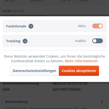
ab
20
140,49 € *
2,81 € * / 1 Stück
Inhalt:
50 Stück
zzgl. MwSt.
zzgl. Versandkosten
Sofort versandfertig, Lieferzeit ca. 1-3 Werktage
Aktiv
Funktionale
Andere Polzahl
Inaktiv
Tracking
In den
Warenkorb
Diese Website verwendet Cookies, um Ihnen die bestmögliche
Funktionalität bieten zu können.
Mehr Informationen
Merken
Datenschutzeinstellungen
Cookies akzeptieren
Artikel-Nr.:
201121313107
Artikelbezeichnung:
SBS/3.81/07X1/270F
EAN
4251901703682
Beschreibung
CONMATE ® Leiterplattensteckverbinder 3,81 mm