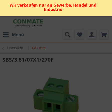
Wir verkaufen nur an Gewerbe, Handel und
Industrie
Menü
Übersicht
3.81 mm
SBS/3.81/07X1/270F