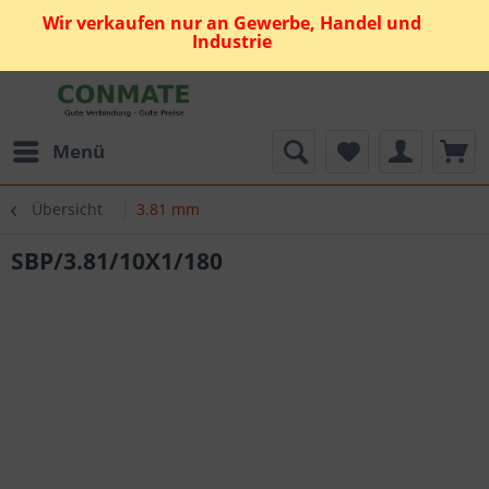
Wir verkaufen nur an Gewerbe, Handel und
Industrie
Menü
Übersicht
3.81 mm
SBP/3.81/10X1/180