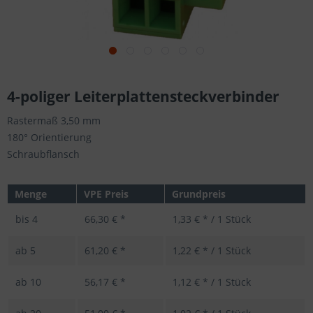
4-poliger Leiterplattensteckverbinder
Rastermaß 3,50 mm
180° Orientierung
Schraubflansch
Menge
VPE Preis
Grundpreis
bis
4
66,30 € *
1,33 € * / 1 Stück
ab
5
61,20 € *
1,22 € * / 1 Stück
ab
10
56,17 € *
1,12 € * / 1 Stück