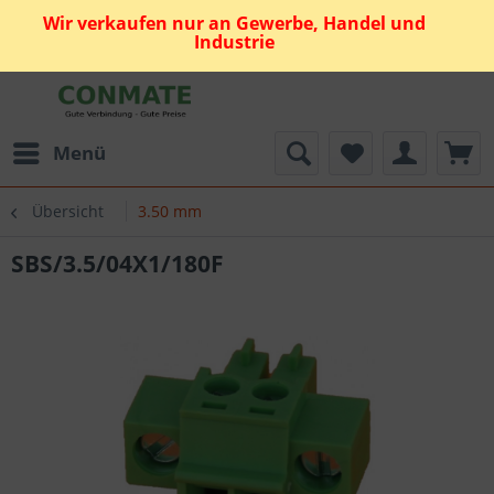
Wir verkaufen nur an Gewerbe, Handel und
Industrie
Menü
Übersicht
3.50 mm
SBS/3.5/04X1/180F