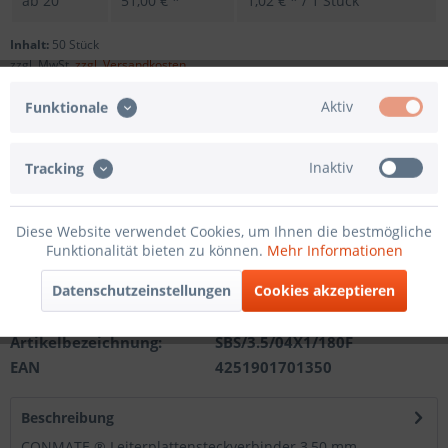
ab
20
51,00 € *
1,02 € * / 1 Stück
Inhalt:
50 Stück
zzgl. MwSt.
zzgl. Versandkosten
Sofort versandfertig, Lieferzeit ca. 1-3 Werktage
Aktiv
Funktionale
Andere Polzahl
Inaktiv
Tracking
In den
Warenkorb
Diese Website verwendet Cookies, um Ihnen die bestmögliche
Funktionalität bieten zu können.
Mehr Informationen
Merken
Datenschutzeinstellungen
Cookies akzeptieren
Artikel-Nr.:
201121212104
Artikelbezeichnung:
SBS/3.5/04X1/180F
EAN
4251901701350
Beschreibung
CONMATE ® Leiterplattensteckverbinder 3,50 mm