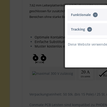
7,62 mm Leiterplattenleiste mit Buchsenrichtung paralle
geschlossen für zusätzliche Stabilität. Die ökonomisch
Funktionale
Bereichen ohne starke Belastungen. Die Kompatibilität
Tracking
Optimale Kontaktverbindung, geringe Erwä
Einfache Substitution vorhandener Leisten
Diese Website verwendet
Muster kostenlos erhältlich
Verpackungseinheit: 50 Stk. (bis 15 Pole) / 25 St. 
Conmate PCB Leisten sind kompatibel zu PHOE