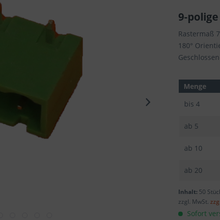
9-polige
Rastermaß 
180° Orient
Geschlossen
Menge
bis
4
ab
5
ab
10
ab
20
Inhalt:
50 Stüc
zzgl. MwSt.
zzg
Sofort ver