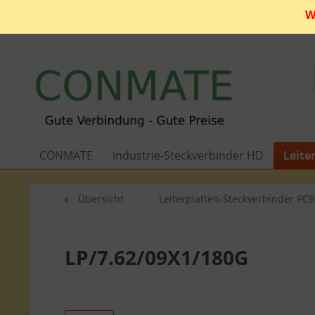
W
CONMATE
Industrie-Steckverbinder HD
Leite
Übersicht
Leiterplatten-Steckverbinder PCB
LP/7.62/09X1/180G