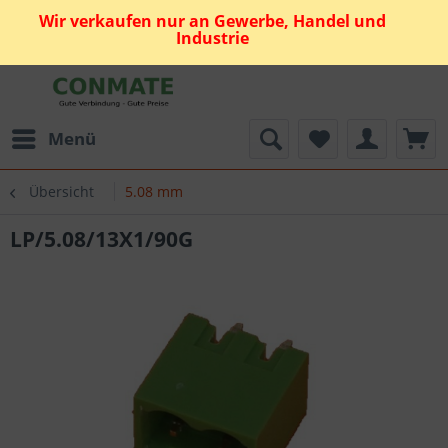
Wir verkaufen nur an Gewerbe, Handel und
Industrie
Menü
Übersicht
5.08 mm
LP/5.08/13X1/90G