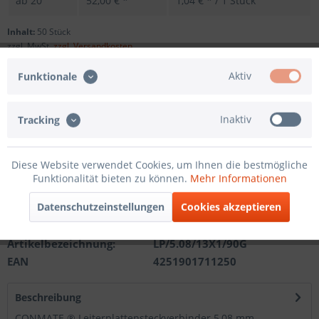
ab
20
52,00 € *
1,04 € * / 1 Stück
Inhalt:
50 Stück
zzgl. MwSt.
zzgl. Versandkosten
Sofort versandfertig, Lieferzeit ca. 1-3 Werktage
Aktiv
Funktionale
Andere Polzahl
Inaktiv
Tracking
In den
Warenkorb
Diese Website verwendet Cookies, um Ihnen die bestmögliche
Funktionalität bieten zu können.
Mehr Informationen
Merken
Datenschutzeinstellungen
Cookies akzeptieren
Artikel-Nr.:
201210511213
Artikelbezeichnung:
LP/5.08/13X1/90G
EAN
4251901711250
Beschreibung
CONMATE ® Leiterplattensteckverbinder 5,08 mm