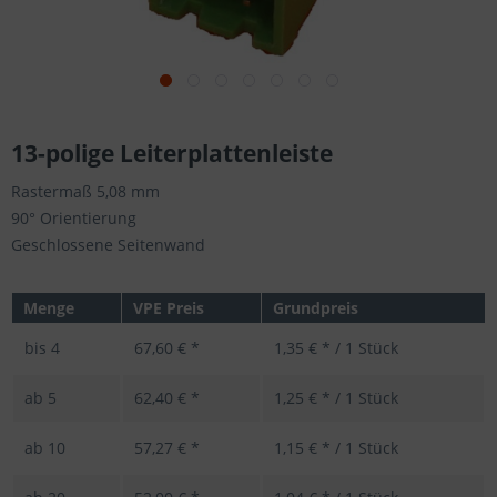
13-polige Leiterplattenleiste
Rastermaß 5,08 mm
90° Orientierung
Geschlossene Seitenwand
Menge
VPE Preis
Grundpreis
bis
4
67,60 € *
1,35 € * / 1 Stück
ab
5
62,40 € *
1,25 € * / 1 Stück
ab
10
57,27 € *
1,15 € * / 1 Stück