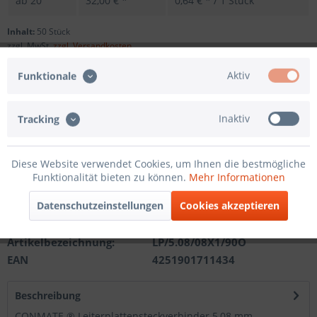
ab
20
32,00 € *
0,64 € * / 1 Stück
Inhalt:
50 Stück
zzgl. MwSt.
zzgl. Versandkosten
Sofort versandfertig, Lieferzeit ca. 1-3 Werktage
Aktiv
Funktionale
Andere Polzahl
Inaktiv
Tracking
In den
Warenkorb
Diese Website verwendet Cookies, um Ihnen die bestmögliche
Funktionalität bieten zu können.
Mehr Informationen
Merken
Datenschutzeinstellungen
Cookies akzeptieren
Artikel-Nr.:
201210511308
Artikelbezeichnung:
LP/5.08/08X1/90O
EAN
4251901711434
Beschreibung
CONMATE ® Leiterplattensteckverbinder 5,08 mm