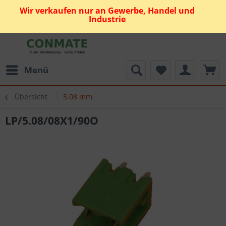
Wir verkaufen nur an Gewerbe, Handel und
Industrie
Menü
Übersicht
5.08 mm
LP/5.08/08X1/90O