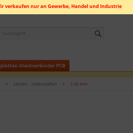
ir verkaufen nur an Gewerbe, Handel und Industrie
rplatten-Steckverbinder PCB
Leisten - Leiterplatten
5.00 mm