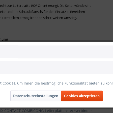
cht zur Leiterplatte (90° Orientierung). Die Seitenwände sind
Variante ohne Schraubflansch, für den Einsatz in Bereichen
n Herstellern ermöglicht den schrittweisen Umstieg.
rmung
 Cookies, um Ihnen die bestmögliche Funktionalität bieten zu kö
Datenschutzeinstellungen
Cookies akzeptieren
(ab 16 Pole)
NIX CONTACT COMBICON® Leiterplattensteckverbinder