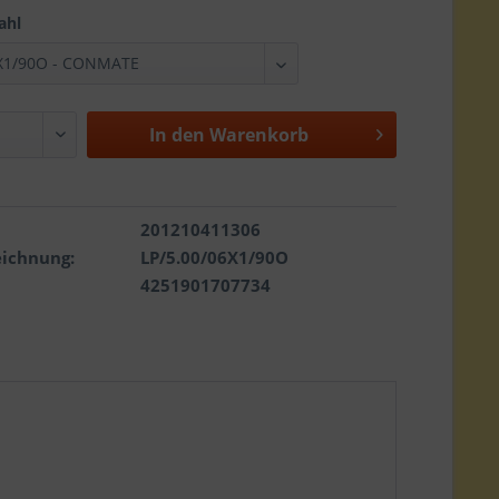
ahl
In den
Warenkorb
201210411306
eichnung:
LP/5.00/06X1/90O
4251901707734