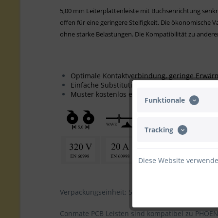
5,00 mm Leiterplattenleiste mit Buchsenrichtung senkre
offen für eine geringere Steifigkeit. Die ökonomische 
ohne starke Belastungen. Die Kompatibilität zu andere
Optimale Kontaktverbindung, geringe Erwä
Einfache Substitution vorhandener Leisten
Muster kostenlos erhältlich
Funktionale
Tracking
Diese Website verwendet
Verpackungseinheit: 50 Stk. (bis 15 Pole) / 25 St. 
Conmate PCB Leisten sind kompatibel zu PHOE