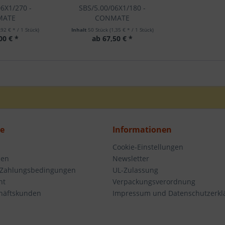
6X1/270 -
SBS/5.00/06X1/180 -
MATE
CONMATE
,92 € * / 1 Stück)
Inhalt
50 Stück
(1,35 € * / 1 Stück)
00 € *
ab 67,50 € *
ce
Informationen
Cookie-Einstellungen
den
Newsletter
 Zahlungsbedingungen
UL-Zulassung
ht
Verpackungsverordnung
häftskunden
Impressum und Datenschutzerkl