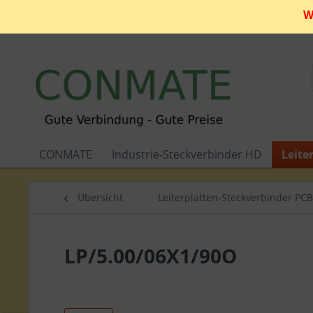
W
CONMATE
Industrie-Steckverbinder HD
Leite
Übersicht
Leiterplatten-Steckverbinder PCB
LP/5.00/06X1/90O