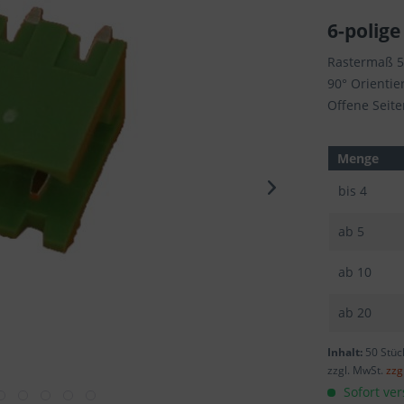
6-polige
Rastermaß 
90° Orientie
Offene Seit
Menge
bis
4
ab
5
ab
10
ab
20
Inhalt:
50 Stüc
zzgl. MwSt.
zzg
Sofort ver