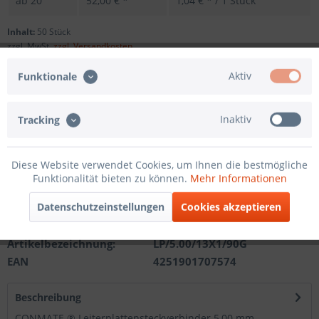
ab
20
52,00 € *
1,04 € * / 1 Stück
Inhalt:
50 Stück
zzgl. MwSt.
zzgl. Versandkosten
Sofort versandfertig, Lieferzeit ca. 1-3 Werktage
Aktiv
Funktionale
Andere Polzahl
Inaktiv
Tracking
In den
Warenkorb
Diese Website verwendet Cookies, um Ihnen die bestmögliche
Funktionalität bieten zu können.
Mehr Informationen
Merken
Datenschutzeinstellungen
Cookies akzeptieren
Artikel-Nr.:
201210411213
Artikelbezeichnung:
LP/5.00/13X1/90G
EAN
4251901707574
Beschreibung
CONMATE ® Leiterplattensteckverbinder 5,00 mm