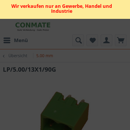
Wir verkaufen nur an Gewerbe, Handel und
Industrie
Menü
Übersicht
5.00 mm
LP/5.00/13X1/90G