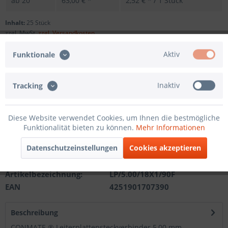
ab
20
63,00 € *
2,52 € * / 1 Stück
Inhalt:
25 Stück
zzgl. MwSt.
zzgl. Versandkosten
Sofort versandfertig, Lieferzeit ca. 1-3 Werktage
Aktiv
Funktionale
Andere Polzahl
Inaktiv
Tracking
In den
Warenkorb
Diese Website verwendet Cookies, um Ihnen die bestmögliche
Funktionalität bieten zu können.
Mehr Informationen
Merken
Datenschutzeinstellungen
Cookies akzeptieren
Artikel-Nr.:
201210411118
Artikelbezeichnung:
LP/5.00/18X1/90F
EAN
4251901707390
Beschreibung
CONMATE ® Leiterplattensteckverbinder 5,00 mm