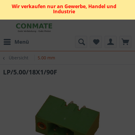
Wir verkaufen nur an Gewerbe, Handel und
Industrie
Menü
Übersicht
5.00 mm
LP/5.00/18X1/90F