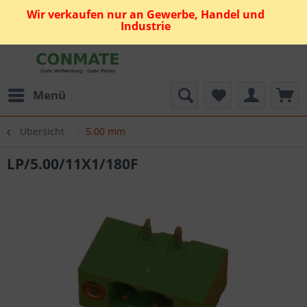
Wir verkaufen nur an Gewerbe, Handel und
Industrie
Menü
Übersicht
5.00 mm
LP/5.00/11X1/180F