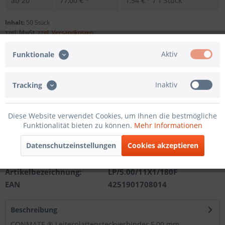
ab
20
77,00 € *
1,54 € * / 1 Stück
Inhalt:
50 Stück
zzgl. MwSt.
zzgl. Versandkosten
Sofort versandfertig, Lieferzeit ca. 1-3 Werktage
Aktiv
Funktionale
Andere Polzahl
Inaktiv
Tracking
In den
Warenkorb
Diese Website verwendet Cookies, um Ihnen die bestmögliche
Funktionalität bieten zu können.
Mehr Informationen
Merken
Datenschutzeinstellungen
Cookies akzeptieren
Artikel-Nr.:
201210412111
Artikelbezeichnung:
LP/5.00/11X1/180F
EAN
4251901708014
Beschreibung
CONMATE ® Leiterplattensteckverbinder 5,00 mm