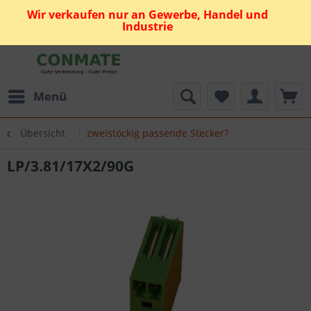
Wir verkaufen nur an Gewerbe, Handel und
Industrie
Menü
Übersicht
zweistöckig passende Stecker?
LP/3.81/17X2/90G