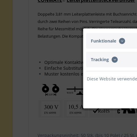
CONMATE
Leiterplattensteckverbinder
®
Doppelte 3,81 mm Leiterplattenleiste mit Buchsenrichtun
durch zwei Reihen von Pins. Verringerte Teileanzahl, 
Reihe für Messmittel möglich. Die ökonomische Variant
Belastungen. Die Kompatibilität zu anderen Hersteller
Funktionale
Tracking
Optimale Kontaktverbindung, geringe Erwä
Einfache Substitution vorhandener Leisten
Muster kostenlos erhältlich
Diese Website verwendet
Verpackungseinheit: 50 Stk. (bis 10 Pole) / 25 St. 