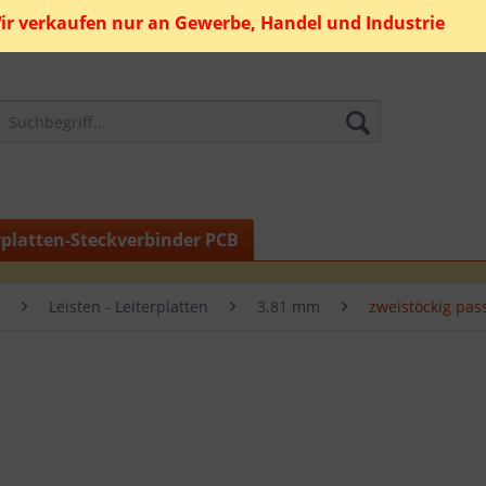
ir verkaufen nur an Gewerbe, Handel und Industrie
rplatten-Steckverbinder PCB
Leisten - Leiterplatten
3.81 mm
zweistöckig pas