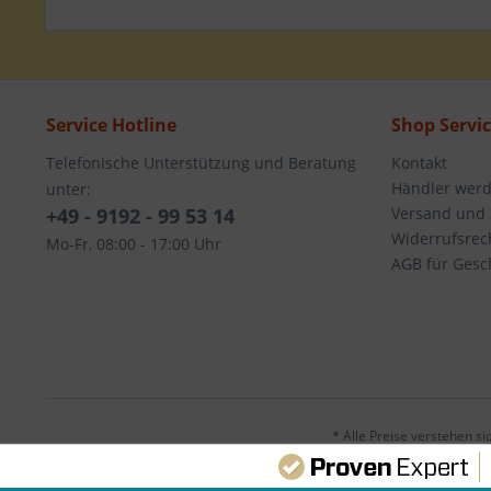
Service Hotline
Shop Servi
Telefonische Unterstützung und Beratung
Kontakt
Händler wer
unter:
+49 - 9192 - 99 53 14
Versand und
Widerrufsrec
Mo-Fr, 08:00 - 17:00 Uhr
AGB für Gesc
* Alle Preise verstehen s