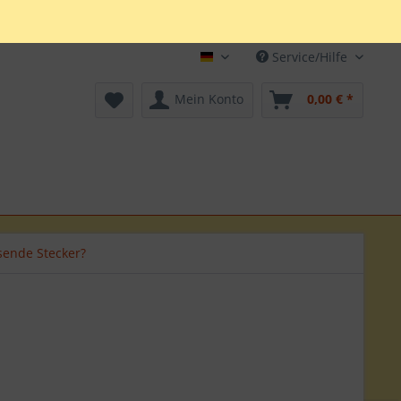
Service/Hilfe
Deutsch
Mein Konto
0,00 € *
sende Stecker?