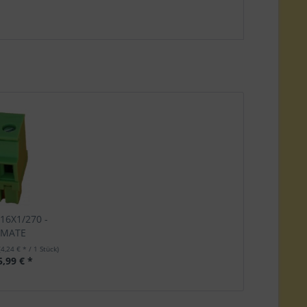
/16X1/270 -
MATE
(4,24 € * / 1 Stück)
5,99 € *