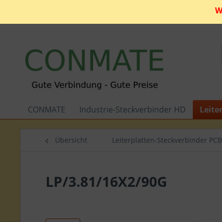
W
CONMATE
Industrie-Steckverbinder HD
Leite
Übersicht
Leiterplatten-Steckverbinder PCB
LP/3.81/16X2/90G