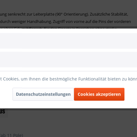
g senkrecht zur Leiterplatte (90° Orientierung). Zusätzliche Stabilität,
dadurch weniger Handhabung. Zugriff von vorne auf die Pins der vorderen
e ohne Schraubflansch, für den Einsatz in Bereichen ohne starke
n ermöglicht den schrittweisen Umstieg.
rmung
 Cookies, um Ihnen die bestmögliche Funktionalität bieten zu kö
Datenschutzeinstellungen
Cookies akzeptieren
(ab 11 Pole)