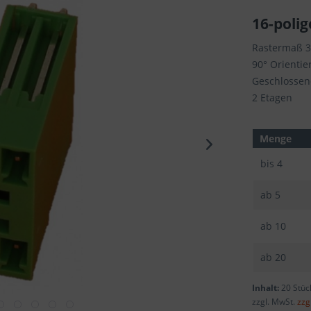
16-polig
Rastermaß 
90° Orientie
Geschlossen
2 Etagen
Menge
bis
4
ab
5
ab
10
ab
20
Inhalt:
20 Stüc
zzgl. MwSt.
zzg