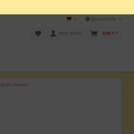
Service/Hilfe
Deutsch
Mein Konto
0,00 € *
sende Stecker?