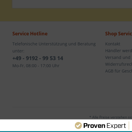
Service Hotline
Shop Servi
Telefonische Unterstützung und Beratung
Kontakt
Händler wer
unter:
+49 - 9192 - 99 53 14
Versand und
Widerrufsrec
Mo-Fr, 08:00 - 17:00 Uhr
AGB für Gesc
* Alle Preise verstehen s