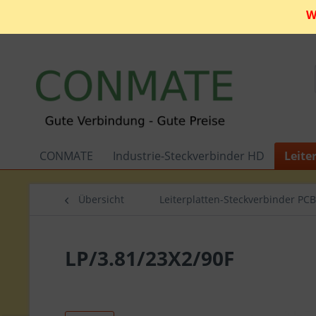
W
CONMATE
Industrie-Steckverbinder HD
Leite
Übersicht
Leiterplatten-Steckverbinder PCB
LP/3.81/23X2/90F