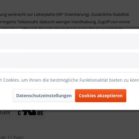
g senkrecht zur Leiterplatte (90° Orientierung). Zusätzliche Stabilität
erringerte Teileanzahl, dadurch weniger Handhabung. Zugriff von vorne
. Mit Schraubflansch, für robuste Verbindungen. Die Kompatibilität
mstieg.
rmung
 Cookies, um Ihnen die bestmögliche Funktionalität bieten zu kö
Datenschutzeinstellungen
Cookies akzeptieren
(ab 11 Pole)