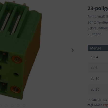
23-polig
Rastermaß 
90° Orientie
Schraubflan
2 Etagen
Menge
bis
4
ab
5
ab
10
ab
20
Inhalt:
20 Stüc
zzgl. MwSt.
zzg