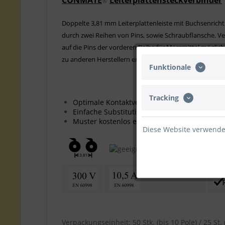
CONMATE
Leiterplattensteckverbinder
®
Doppelte 3,81 mm Leiterplattenleiste mit Buchsenrichtun
durch zwei Reihen von Pins, sowie Schraubflansche. V
auf die Pins der vorderen Reihe für Messmittel möglich
zu anderen Herstellern ermöglicht den schrittweisen U
Funktionale
Tracking
Optimale Kontaktverbindung, geringe Erwä
Einfache Substitution vorhandener Leisten
Muster kostenlos erhältlich
Diese Website verwendet
Verpackungseinheit: 50 Stk. (bis 10 Pole) / 25 St. 