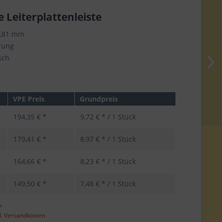
e Leiterplattenleiste
3,81 mm
rung
sch
VPE Preis
Grundpreis
194,35 € *
9,72 € * / 1 Stück
179,41 € *
8,97 € * / 1 Stück
164,66 € *
8,23 € * / 1 Stück
149,50 € *
7,48 € * / 1 Stück
k
l. Versandkosten