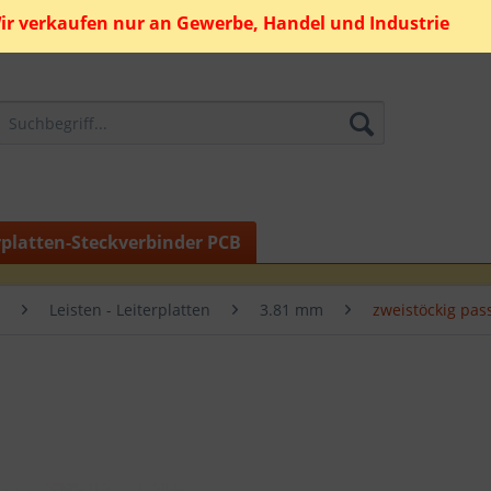
ir verkaufen nur an Gewerbe, Handel und Industrie
rplatten-Steckverbinder PCB
Leisten - Leiterplatten
3.81 mm
zweistöckig pas