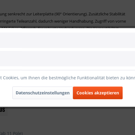
g senkrecht zur Leiterplatte (90° Orientierung). Zusätzliche Stabilität
erringerte Teileanzahl, dadurch weniger Handhabung. Zugriff von vorne
. Mit Schraubflansch, für robuste Verbindungen. Die Kompatibilität
mstieg.
rmung
 Cookies, um Ihnen die bestmögliche Funktionalität bieten zu kö
Datenschutzeinstellungen
Cookies akzeptieren
(ab 11 Pole)