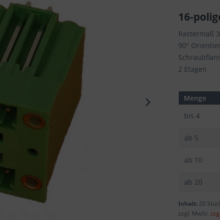
16-polig
Rastermaß 
90° Orientie
Schraubflan
2 Etagen
Menge
bis
4
ab
5
ab
10
ab
20
Inhalt:
20 Stüc
zzgl. MwSt.
zzg