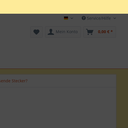
Service/Hilfe
Deutsch
Mein Konto
0,00 € *
sende Stecker?