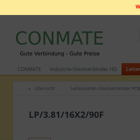
W
CONMATE
Industrie-Steckverbinder HD
Leite
Übersicht
Leiterplatten-Steckverbinder PCB
LP/3.81/16X2/90F