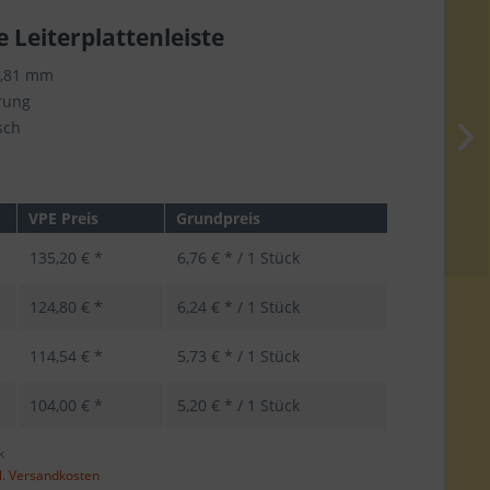
e Leiterplattenleiste
3,81 mm
rung
sch
VPE Preis
Grundpreis
135,20 € *
6,76 € * / 1 Stück
124,80 € *
6,24 € * / 1 Stück
114,54 € *
5,73 € * / 1 Stück
104,00 € *
5,20 € * / 1 Stück
k
l. Versandkosten