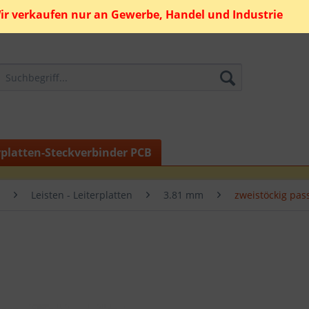
ir verkaufen nur an Gewerbe, Handel und Industrie
rplatten-Steckverbinder PCB
Leisten - Leiterplatten
3.81 mm
zweistöckig pas