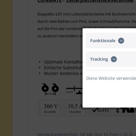
CONMATE
Leiterplattensteckverbinder
®
Doppelte 3,81 mm Leiterplattenleiste mit Buchsenrichtun
durch zwei Reihen von Pins, sowie Schraubflansche. V
auf die Pins der vorderen Reihe für Messmittel möglich
zu anderen Herstellern ermöglicht den schrittweisen U
Funktionale
Tracking
Optimale Kontaktverbindung, geringe Erwä
Einfache Substitution vorhandener Leisten
Muster kostenlos erhältlich
Diese Website verwendet
Verpackungseinheit: 50 Stk. (bis 10 Pole) / 25 St. 