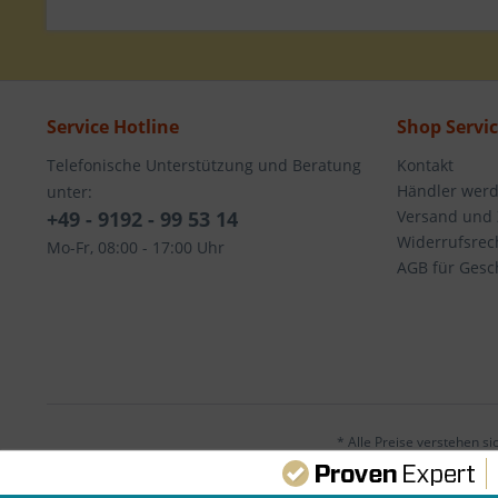
Service Hotline
Shop Servi
Telefonische Unterstützung und Beratung
Kontakt
Händler wer
unter:
+49 - 9192 - 99 53 14
Versand und
Widerrufsrec
Mo-Fr, 08:00 - 17:00 Uhr
AGB für Gesc
* Alle Preise verstehen s