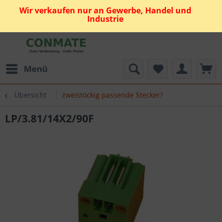
Wir verkaufen nur an Gewerbe, Handel und
Industrie
Menü
Übersicht
zweistöckig passende Stecker?
LP/3.81/14X2/90F