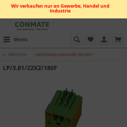
Wir verkaufen nur an Gewerbe, Handel und
Industrie
Menü
Übersicht
zweistöckig passende Stecker?
LP/3.81/22X2/180F