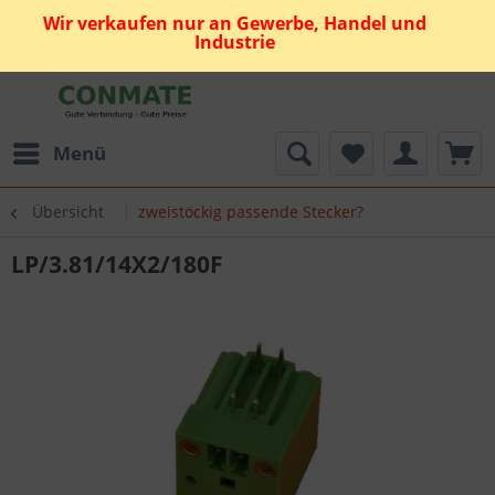
Wir verkaufen nur an Gewerbe, Handel und
Industrie
Menü
Übersicht
zweistöckig passende Stecker?
LP/3.81/14X2/180F