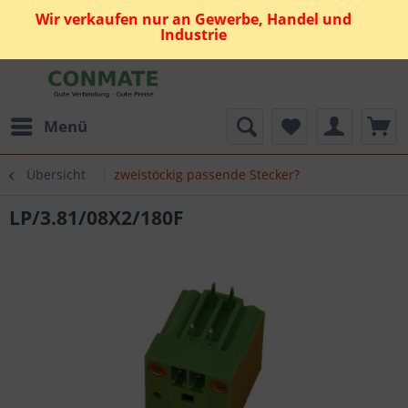
Wir verkaufen nur an Gewerbe, Handel und
Industrie
Menü
Übersicht
zweistöckig passende Stecker?
LP/3.81/08X2/180F