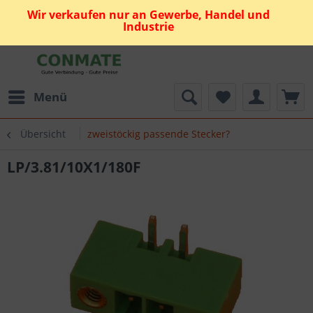
Wir verkaufen nur an Gewerbe, Handel und
Industrie
Menü
Übersicht
zweistöckig passende Stecker?
LP/3.81/10X1/180F