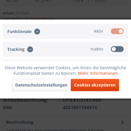
ab
20
47,25 € *
1,89 € * / 1 Stück
Inhalt:
25 Stück
zzgl. MwSt.
zzgl. Versandkosten
Sofort versandfertig, Lieferzeit ca. 1-3 Werktage
Aktiv
Funktionale
Andere Polzahl
Inaktiv
Tracking
In den
Warenkorb
Diese Website verwendet Cookies, um Ihnen die bestmögliche
Funktionalität bieten zu können.
Mehr Informationen
Merken
Datenschutzeinstellungen
Cookies akzeptieren
Artikel-Nr.:
201210311221
Artikelbezeichnung:
LP/3.81/21X1/90G
EAN
4251901704474
Beschreibung
CONMATE ® Leiterplattensteckverbinder 3,81 mm