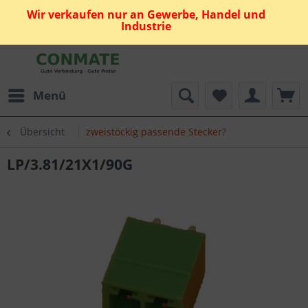
Wir verkaufen nur an Gewerbe, Handel und
Industrie
Menü
Übersicht
zweistöckig passende Stecker?
LP/3.81/21X1/90G