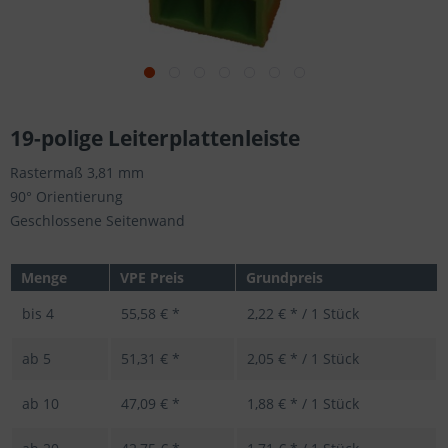
19-polige Leiterplattenleiste
Rastermaß 3,81 mm
90° Orientierung
Geschlossene Seitenwand
Menge
VPE Preis
Grundpreis
bis
4
55,58 € *
2,22 € * / 1 Stück
ab
5
51,31 € *
2,05 € * / 1 Stück
ab
10
47,09 € *
1,88 € * / 1 Stück