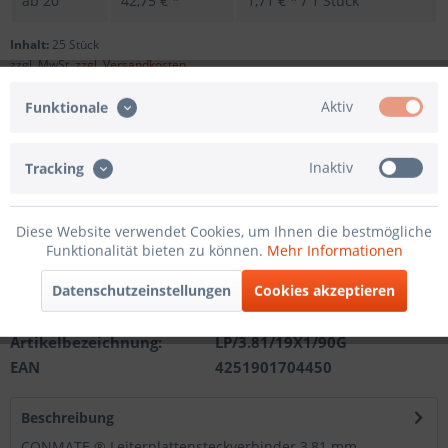
ab
20
42,75 € *
1,71 € * / 1 Stück
Inhalt:
25 Stück
zzgl. MwSt.
zzgl. Versandkosten
Sofort versandfertig, Lieferzeit ca. 1-3 Werktage
Aktiv
Funktionale
Andere Polzahl
Inaktiv
Tracking
In den
Warenkorb
Diese Website verwendet Cookies, um Ihnen die bestmögliche
Funktionalität bieten zu können.
Mehr Informationen
Merken
Datenschutzeinstellungen
Cookies akzeptieren
Artikel-Nr.:
201210311219
Artikelbezeichnung:
LP/3.81/19X1/90G
EAN
4251901704450
Beschreibung
CONMATE ® Leiterplattensteckverbinder 3,81 mm