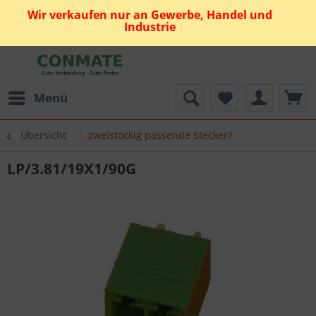
Wir verkaufen nur an Gewerbe, Handel und
Industrie
Menü
Übersicht
zweistöckig passende Stecker?
LP/3.81/19X1/90G